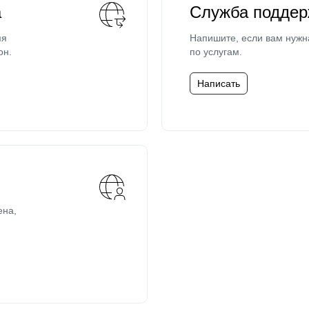
а
Служба поддер
мя
Напишите, если вам нужн
он.
по услугам.
Написать
ена,